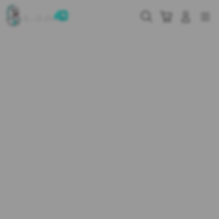
Skip
to
Cari
Troli
Login
Navigation
content